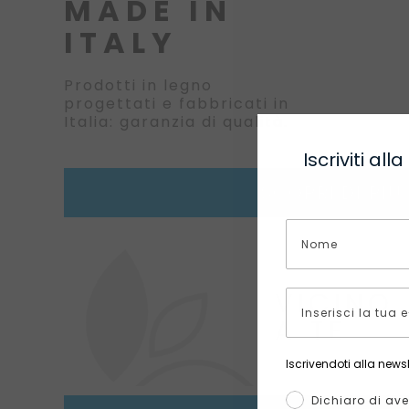
MADE IN
ITALY
Prodotti in legno
progettati e fabbricati in
Italia: garanzia di qualità.
Iscriviti a
SCOPRI DI PIÙ
VICINO
A TE
Iscrivendoti alla newsl
Dichiaro di ave