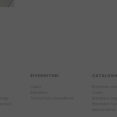
RIVENDITORI
CATALOGH
Casa
Brochure azi
Bambino
Casa
logy
Trova il tuo rivenditore
Bambino Le
ection
Bambino Te
Mammamia C