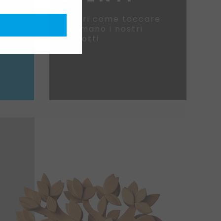
Scopri come toccare
con mano i nostri
prodotti