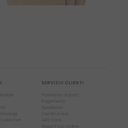
I
SERVIZIO CLIENTI
endale
Possiamo aiutarti
Pagamenti
gno
Spedizioni
chnology
Cambi e resi
ollection
Gift Card
Segui il tuo ordine