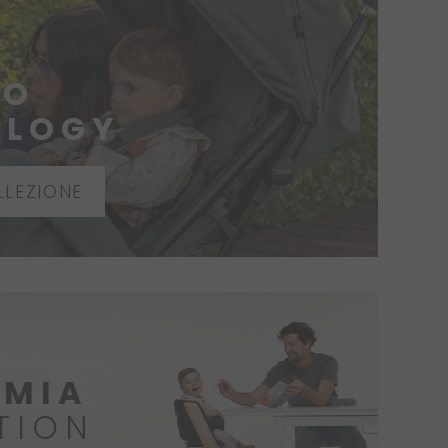
NO
OLOGY
LLEZIONE
MIA
TION