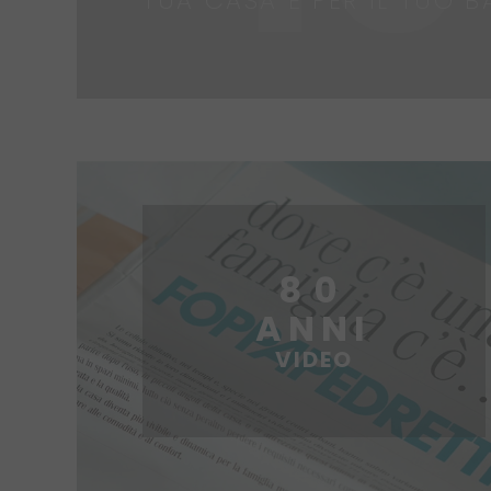
TUA CASA E PER IL TUO 
80
ANNI
VIDEO